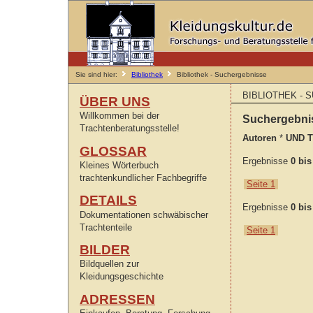
Sie sind hier:
Bibliothek
Bibliothek - Suchergebnisse
BIBLIOTHEK -
ÜBER UNS
Willkommen bei der
Suchergebn
Trachtenberatungsstelle!
Autoren
*
UND Ti
GLOSSAR
Ergebnisse
0 bi
Kleines Wörterbuch
trachtenkundlicher Fachbegriffe
Seite 1
DETAILS
Ergebnisse
0 bi
Dokumentationen schwäbischer
Trachtenteile
Seite 1
BILDER
Bildquellen zur
Kleidungsgeschichte
ADRESSEN