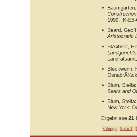
Baumgarten,
Construction
1999. [K-E5-
Beard, Geof
Aristocratic L
BlÃ¤hser, H
Landgerichts
Landratsamt
Bleckwenn, 
OsnabrÃ¼ck:
Blum, Stella
Sears and Ot
Blum, Stella
New York: Do
Ergebnisse
21 
<Vorige
Seite 1