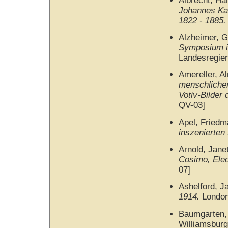
Albrecht, Ha
Johannes Ka
1822 - 1885.
Alzheimer, G
Symposium i
Landesregier
Amereller, A
menschlicher
Votiv-Bilder
QV-03]
Apel, Friedm
inszenierten
Arnold, Jane
Cosimo, Eleo
07]
Ashelford, J
1914.
London:
Baumgarten,
Williamsburg