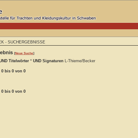
EK - SUCHERGEBNISSE
gebnis
[
Neue Suche
]
UND Titelwörter
*
UND Signaturen
L-Thieme/Becker
e
0 bis 0 von
0
e
0 bis 0 von
0