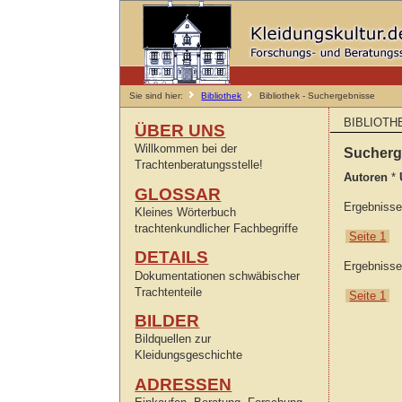
Sie sind hier:
Bibliothek
Bibliothek - Suchergebnisse
BIBLIOTH
ÜBER UNS
Willkommen bei der
Sucher
Trachtenberatungsstelle!
Autoren
*
GLOSSAR
Ergebniss
Kleines Wörterbuch
trachtenkundlicher Fachbegriffe
Seite 1
DETAILS
Ergebniss
Dokumentationen schwäbischer
Trachtenteile
Seite 1
BILDER
Bildquellen zur
Kleidungsgeschichte
ADRESSEN