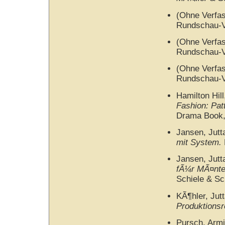
(Ohne Verfa
Rundschau-Ve
(Ohne Verfa
Rundschau-Ve
(Ohne Verfa
Rundschau-Ve
Hamilton Hill
Fashion: Pat
Drama Book,
Jansen, Jutt
mit System.
Jansen, Jutt
fÃ¼r MÃ¤nte
Schiele & Sc
KÃ¶hler, Jut
Produktionsr
Pursch, Arm