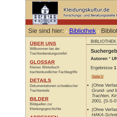
Sie sind hier:
Bibliothek
Bibli
BIBLIOTHEK
ÜBER UNS
Willkommen bei der
Sucherge
Trachtenberatungsstelle!
Autoren
*
UN
GLOSSAR
Kleines Wörterbuch
Ergebnisse
1
trachtenkundlicher Fachbegriffe
Seite 1
DETAILS
(Ohne Verfa
Dokumentationen schwäbischer
Grund- und M
Trachtenteile
Trachten, Ki
BILDER
2001. [S-S-0
Bildquellen zur
Kleidungsgeschichte
(Ohne Verfa
HAKA-Schnitt