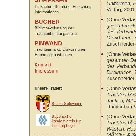
ADRESSEN
Uniformen, F
Einkaufen, Beratung, Forschung,
Verlag, 2001
Informationen
(Ohne Verfa
BÜCHER
gesamten He
Bibliothekskatalog der
des Verbande
Trachtenberatungsstelle
Direktricen.
B
PINWAND
Zuschneider-
Trachtenmarkt, Diskussionen,
(Ohne Verfa
Erfahrungsaustausch
gesamten Da
Kontakt
des Verbande
Impressum
Direktricen.
B
Zuschneider-
(Ohne Verfa
Unsere Träger:
Trachten fÃ¼
Jacken, MÃ¤
Bezirk Schwaben
Rundschau-Ve
(Ohne Verfa
Bayerischer
Landesverein für
Trachten fÃ
Heimatpflege
Westen, Hos
MÃ¼ller & S