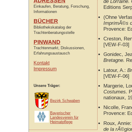
ADRESSEN
de Lorraine.
Einkaufen, Beratung, Forschung,
Editions Ser
Informationen
(Ohne Verfa
BÜCHER
ImprimÃ©s de
Bibliothekskatalog der
Provence: E
Trachtenberatungsstelle
Creston, R
PINWAND
[VEW-F-03]
Trachtenmarkt, Diskussionen,
Erfahrungsaustausch
Gonidec, Jea
Bretagne.
Re
Kontakt
Impressum
Latour, A.:
Br
[VEW-F-06]
Margerie, Lo
Unsere Träger:
Costumes.
P
nationaux, 1
Bezirk Schwaben
Nicolle, Fra
Provence: E
Bayerischer
Landesverein für
Heimatpflege
Roux, Annie
de la rÃ©gio