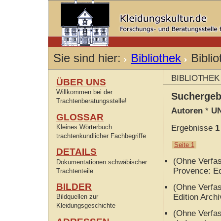
Sie sind hier:
Bibliothek
Bibli
BIBLIOTHEK
ÜBER UNS
Willkommen bei der
Sucherge
Trachtenberatungsstelle!
Autoren
*
UN
GLOSSAR
Kleines Wörterbuch
Ergebnisse
1
trachtenkundlicher Fachbegriffe
Seite 1
DETAILS
(Ohne Verfa
Dokumentationen schwäbischer
Provence: E
Trachtenteile
BILDER
(Ohne Verfa
Edition Arch
Bildquellen zur
Kleidungsgeschichte
(Ohne Verfa